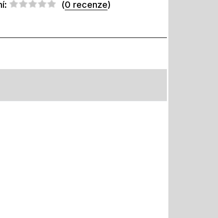
í:
(
0 recenze
)