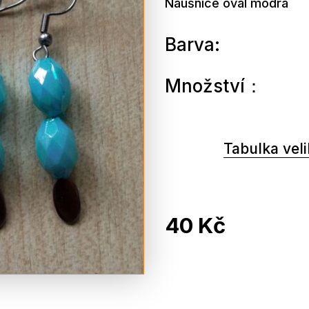
Náušnice ovál modrá
Barva:
Množství：
Tabulka veli
40 Kč