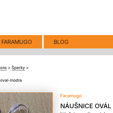
FARAMUGO
BLOG
ions
>
Šperky
>
-oval-modra
Faramugo
NÁUŠNICE OVÁL