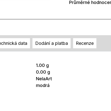
Průměrné hodnocen
echnická data
Dodání a platba
Recenze
1.00 g
0.00 g
NelaArt
modrá