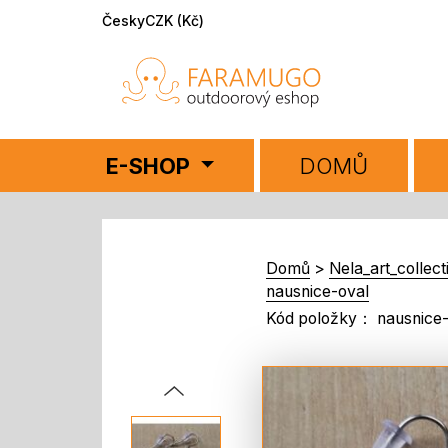
Česky
CZK (Kč)
E-SHOP
DOMŮ
Domů
>
Nela_art_collect
nausnice-oval
Kód položky： nausnice