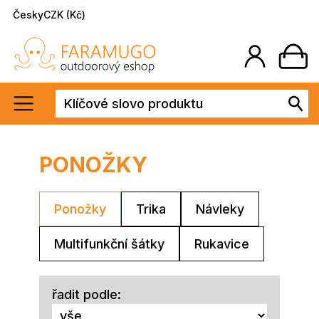
Česky
CZK (Kč)
PONOŽKY
Ponožky
Trika
Návleky
Multifunkční šátky
Rukavice
řadit podle: