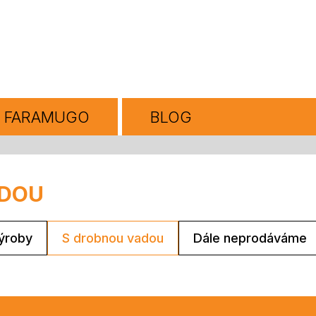
FARAMUGO
BLOG
ADOU
ýroby
S drobnou vadou
Dále neprodáváme