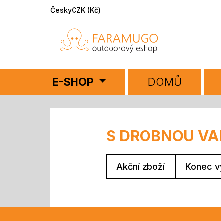
Česky
CZK (Kč)
E-SHOP
DOMŮ
S DROBNOU V
Akční zboží
Konec v